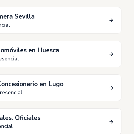
mera Sevilla
cial
utomóviles en Huesca
esencial
 Concesionario en Lugo
resencial
les. Oficiales
ncial