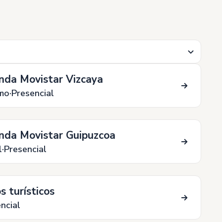
nda Movistar Vizcaya
mo
Presencial
nda Movistar Guipuzcoa
l
Presencial
 turísticos
ncial