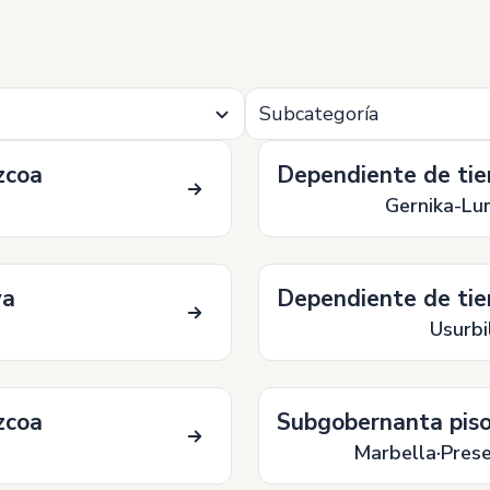
Subcategoría
zcoa
Dependiente de tie
Gernika-Lu
ya
Dependiente de tie
Usurbi
zcoa
Subgobernanta pisos
Marbella
Prese