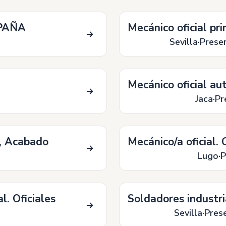
PAÑA
Mecánico oficial pri
Sevilla
Presen
Mecánico oficial a
Jaca
Pr
e, Acabado
Mecánico/a oficial.
Lugo
P
l. Oficiales
Soldadores industria
Sevilla
Prese