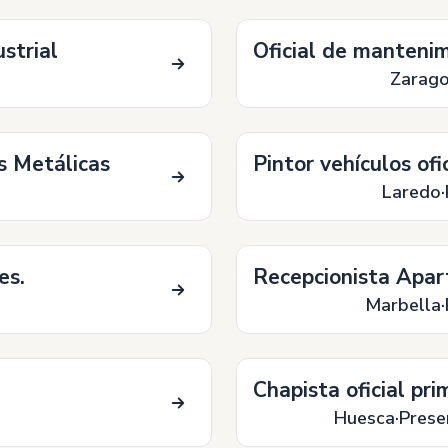
strial
Oficial de mantenim
Zarag
s Metálicas
Pintor vehículos ofi
Laredo
es.
Recepcionista Apar
Marbella
Chapista oficial pr
Huesca
Prese